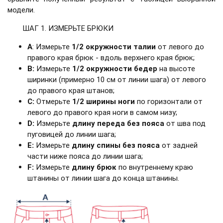
модели.
ШАГ 1. ИЗМЕРЬТЕ БРЮКИ
A
: Измерьте
1/2 окружности талии
от левого до
правого края брюк - вдоль верхнего края брюк;
B:
Измерьте
1/2 окружности бедер
на высоте
ширинки (примерно 10 см от линии шага) от левого
до правого края штанов;
C:
Отмерьте
1/2 ширины ноги
по горизонтали от
левого до правого края ноги в самом низу;
D:
Измерьте
длину переда без пояса
от шва под
пуговицей до линии шага;
E:
Измерьте
длину спины без пояса
от задней
части ниже пояса до линии шага;
F:
Измерьте
длину брюк
по внутреннему краю
штанины от линии шага до конца штанины.