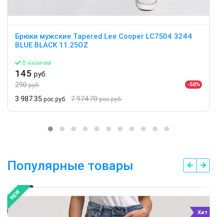
Брюки мужские Tapered Lee Cooper LC7504 3244
BLUE BLACK 11.25OZ
В наличии
145
руб.
290
-50%
руб.
3 987.35
7 974.70
рос.руб.
рос.руб.
Популярные товары
NEW
Хит