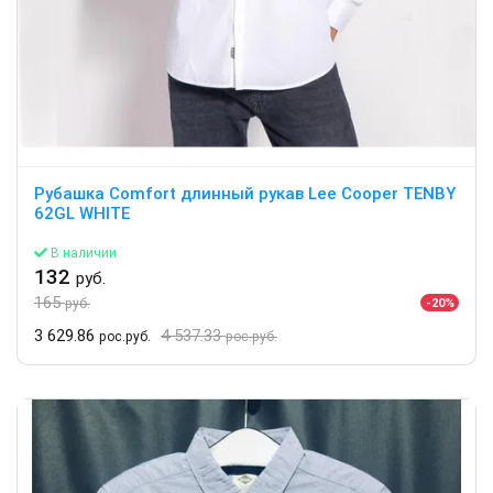
Рубашка Comfort длинный рукав Lee Cooper TENBY
62GL WHITE
В наличии
132
руб.
165
-20%
руб.
3 629.86
4 537.33
рос.руб.
рос.руб.