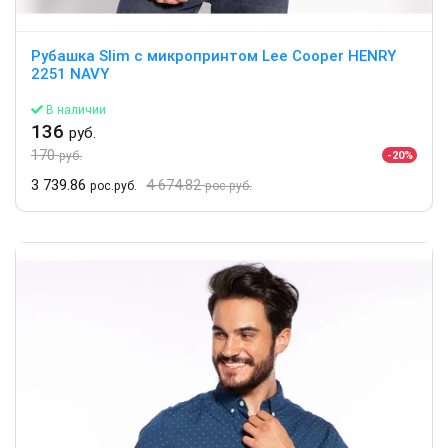
Рубашка Slim с микропринтом Lee Cooper HENRY
2251 NAVY
В наличии
136
руб.
170
-20%
руб.
3 739.86
4 674.82
рос.руб.
рос.руб.