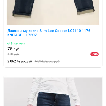
Джинсы мужские Slim Lee Cooper LC7110 1176
KNITAGE 11.75OZ
В наличии
75
руб.
178
-58%
руб.
2 062.42
4 894.82
рос.руб.
рос.руб.