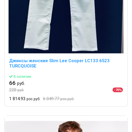
Джинсы женские Slim Lee Cooper LC133 6523
TURCQUOISE
В наличии
66
руб.
220
-70%
руб.
1 814.93
6 049.77
рос.руб.
рос.руб.