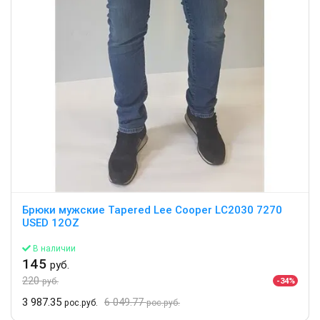
Брюки мужские Tapered Lee Cooper LC2030 7270
USED 12OZ
В наличии
145
руб.
220
-34%
руб.
3 987.35
6 049.77
рос.руб.
рос.руб.