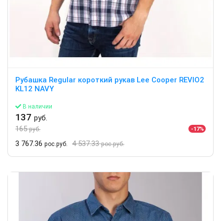
Рубашка Regular короткий рукав Lee Cooper REVIO2
KL12 NAVY
В наличии
137
руб.
165
-17%
руб.
3 767.36
4 537.33
рос.руб.
рос.руб.