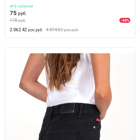
В наличии
75
руб.
178
-58%
руб.
2 062.42
4 894.82
рос.руб.
рос.руб.