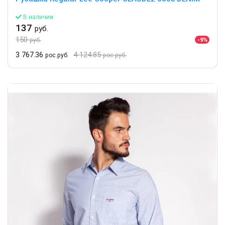
В наличии
137
руб.
150
-9%
руб.
3 767.36
4 124.85
рос.руб.
рос.руб.