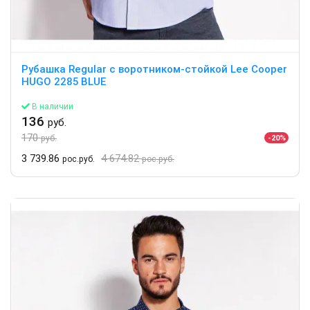
Рубашка Regular с воротником-стойкой Lee Cooper
HUGO 2285 BLUE
В наличии
136
руб.
170
-20%
руб.
3 739.86
4 674.82
рос.руб.
рос.руб.