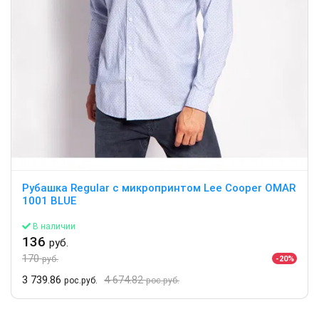
Рубашка Regular с микропринтом Lee Cooper OMAR
1001 BLUE
В наличии
136
руб.
170
-20%
руб.
3 739.86
4 674.82
рос.руб.
рос.руб.