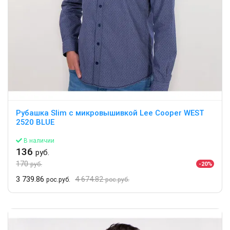
Рубашка Slim с микровышивкой Lee Cooper WEST
2520 BLUE
В наличии
136
руб.
170
-20%
руб.
3 739.86
4 674.82
рос.руб.
рос.руб.