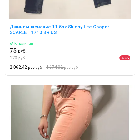
Джинсы женские 11.5oz Skinny Lee Cooper
SCARLET 1710 BR US
В наличии
75
руб.
170
-56%
руб.
2 062.42
4 674.82
рос.руб.
рос.руб.