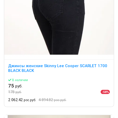
Джинсы женские Skinny Lee Cooper SCARLET 1700
BLACK BLACK
В наличии
75
руб.
178
-58%
руб.
2 062.42
4 894.82
рос.руб.
рос.руб.