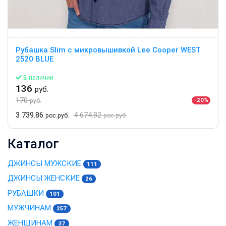
Рубашка Slim с микровышивкой Lee Cooper WEST
2520 BLUE
В наличии
136
руб.
170
-20%
руб.
3 739.86
4 674.82
рос.руб.
рос.руб.
Каталог
ДЖИНСЫ МУЖСКИЕ
111
ДЖИНСЫ ЖЕНСКИЕ
26
РУБАШКИ
101
МУЖЧИНАМ
257
ЖЕНЩИНАМ
37