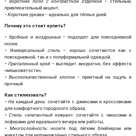
•
Воротник поло с контрастной отделкой
– стильный,
привлекательный акцент;
•
Короткие рукава
– идеально для тёплых дней.
Почему это стоит купить?
•
Удобные и воздушные
– подходят для повседневной
носки;
•
Универсальный стиль
– хорошо сочетаются как с
повседневной, так и с полуформальной одеждой;
•
Приталенный крой
– выглядит аккуратно, без эффекта
«мешковатости»;
•
Высококачественный хлопок
– приятный на ощупь и
прочный.
Как стилизовать?
•
На каждый день:
сочетайте с джинсами и кроссовками
для комфортного городского образа;
•
Стиль «элегантный кэжуал»:
сочетайте с чиносами и
лоферами для идеального вечера или работы;
•
Многослойность:
носите под лёгким блейзером или
жакетом для непринуждённо стильного образа.