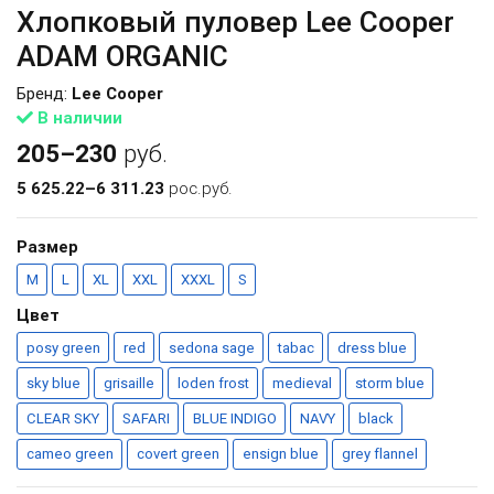
Хлопковый пуловер Lee Cooper
ADAM ORGANIC
Бренд:
Lee Cooper
В наличии
205–230
руб.
5 625.22–6 311.23
рос.руб.
Размер
M
L
XL
XXL
XXXL
S
Цвет
posy green
red
sedona sage
tabac
dress blue
sky blue
grisaille
loden frost
medieval
storm blue
CLEAR SKY
SAFARI
BLUE INDIGO
NAVY
black
cameo green
covert green
ensign blue
grey flannel