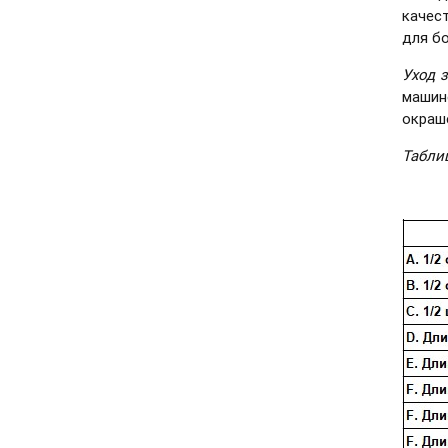
качес
для б
Уход 
машин
окраш
Табли