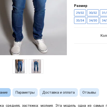
Размер
29/32
30/32
31/
33/34
34/30
34/
Кол
ание
Параметры
Доставка и оплата
Отзывы
ка средняя, застежка: молния. Эта модель одна из самых п