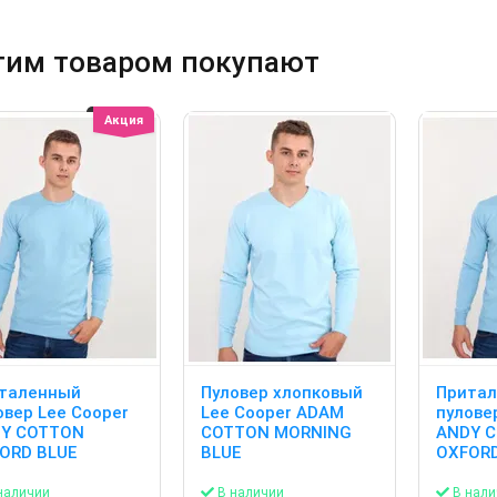
тим товаром покупают
Акция
таленный
Пуловер хлопковый
Прита
овер Lee Cooper
Lee Cooper ADAM
пулове
Y COTTON
COTTON MORNING
ANDY 
ORD BLUE
BLUE
OXFORD
наличии
В наличии
В нали