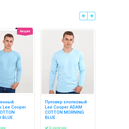
Акция
ленный
Пуловер хлопковый
Притален
р Lee Cooper
Lee Cooper ADAM
пуловер L
COTTON
COTTON MORNING
ANDY COT
 BLUE
BLUE
OXFORD BL
чии
В наличии
В наличии