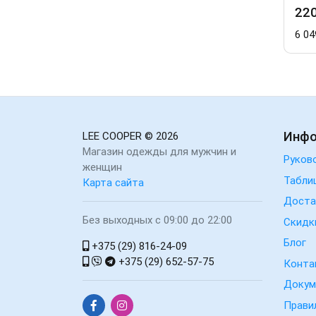
220
220
22
руб.
руб.
6 049.77
6 049.77
6 04
рос.руб.
рос.руб.
Инф
LEE COOPER
© 2026
Магазин одежды для мужчин и
Руков
женщин
Табли
Карта сайта
Доста
Без выходных с 09:00 до 22:00
Скидк
Блог
+375 (29) 816-24-09
+375 (29) 652-57-75
Конта
Докум
Прави