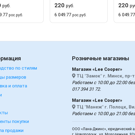
0
220
220
руб.
руб.
ру
9.77
6 049.77
6 049.7
рос.руб.
рос.руб.
ормация
Розничные магазины
одство по стилям
Магазин «Lee Cooper»
ТЦ "Замок" г. Минск, пр-
цы размеров
Работаем с 10:00 до 22:00 без
вка и оплата
017 394 31 72.
и
Магазин «Lee Cooper»
ТЦ "Манеж" г. Полоцк, В
кты
Работаем с 10:00 до 21:00 бе
енты покупки
ООО «Лана-Джинс», юридический ад
ла продажи
г. Новополоцк , ул. Молодежная, 92