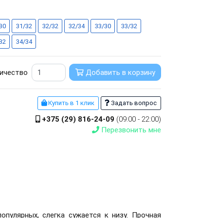
30
31/32
32/32
32/34
33/30
33/32
32
34/34
ичество
Добавить в корзину
Купить в 1 клик
Задать вопрос
+375 (29) 816-24-09
(09:00 - 22:00)
Перезвонить мне
опулярных, слегка сужается к низу. Прочная