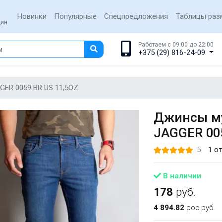
Новинки
Популярные
Спецпредложения
Таблицы раз
щин
Работаем с 09:00 до 22:00
+375 (29) 816-24-09
GER 0059 BR US 11,5OZ
Джинсы му
JAGGER 00
5
1 о
В наличии
178
руб.
4 894.82
рос.руб.