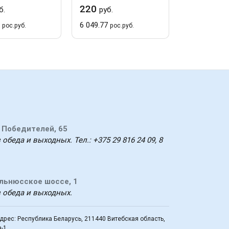
220
220
б.
руб.
руб.
7
6 049.77
6 049.77
рос.руб.
рос.руб.
рос
т Победителей, 65
 обеда и выходных. Тел.: +375 29 816 24 09, 8
ильнюсское шоссе, 1
з обеда и выходных.
рес: Республика Беларусь, 211440 Витебская область,
а-1