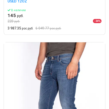
USED 12OZ
В наличии
145
руб.
220
-34%
руб.
3 987.35
6 049.77
рос.руб.
рос.руб.