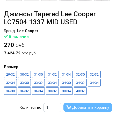
Джинсы Tapered Lee Cooper
LC7504 1337 MID USED
Бренд:
Lee Cooper
В наличии
270
руб.
7 424.72
рос.руб.
Размер
29/32
30/32
31/30
31/32
31/34
32/30
32/32
32/34
33/30
33/32
33/34
34/30
34/32
34/34
36/30
36/32
36/34
38/32
38/34
40/32
Количество
Добавить в корзину