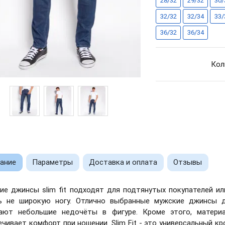
28/32
29/32
30/
32/32
32/34
33/
36/32
36/34
Кол
ание
Параметры
Доставка и оплата
Отзывы
ие джинсы slim fit подходят для подтянутых покупателей 
ь не широкую ногу. Отлично выбранные мужские джинсы д
ают небольшие недочёты в фигуре. Кроме этого, матер
ечивает комфорт при ношении. Slim Fit - это универсальный к