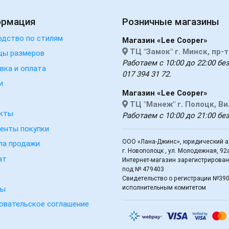
ормация
Розничные магазины
одство по стилям
Магазин «Lee Cooper»
ТЦ "Замок" г. Минск, пр-
цы размеров
Работаем с 10:00 до 22:00 без
вка и оплата
017 394 31 72.
и
Магазин «Lee Cooper»
ТЦ "Манеж" г. Полоцк, В
кты
Работаем с 10:00 до 21:00 бе
енты покупки
ООО «Лана-Джинс», юридический ад
ла продажи
г. Новополоцк , ул. Молодежная, 92
ат
Интернет-магазин зарегистрирован 
под № 479403
Свидетельство о регистрации №39
исполнительным комитетом
вы
овательское соглашение