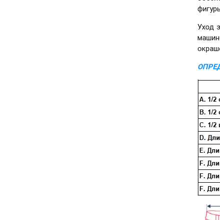
фигуры
Уход 
машин
окраш
ОПРЕД