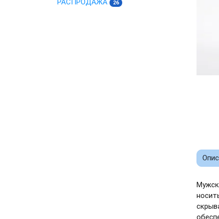
РАСПРОДАЖА
26
Опис
Мужск
носит
скрыв
обесп