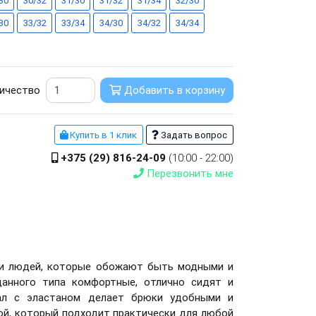
30
30/32
31/30
31/32
31/34
32/30
30
33/32
33/34
34/30
34/32
34/34
ичество
Добавить в корзину
Купить в 1 клик
Задать вопрос
+375 (29) 816-24-09
(10:00 - 22:00)
Перезвонить мне
или людей, которые обожают быть модными и
анного типа комфортные, отлично сидят и
иал с эластаном делает брюки удобными и
рой, который подходит практически для любой