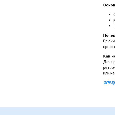
Основ
Почем
Брюки
прост
Как и
Для п
ретро
или н
ОПРЕД