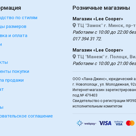
ормация
Розничные магазины
одство по стилям
Магазин «Lee Cooper»
ТЦ "Замок" г. Минск, пр-
цы размеров
Работаем с 10:00 до 22:00 без
вка и оплата
017 394 31 72.
и
Магазин «Lee Cooper»
ТЦ "Манеж" г. Полоцк, В
кты
Работаем с 10:00 до 21:00 бе
енты покупки
ООО «Лана-Джинс», юридический ад
ла продажи
г. Новополоцк , ул. Молодежная, 92
ат
Интернет-магазин зарегистрирован 
под № 479403
Свидетельство о регистрации №39
исполнительным комитетом
вы
овательское соглашение