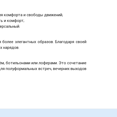
ля комфорта и свободы движений;
ь и комфорт;
версальный.
я более элегантных образов. Благодаря своей
х нарядов.
ём, ботильонами или лоферами. Это сочетание
для полуформальных встреч, вечерних выходов