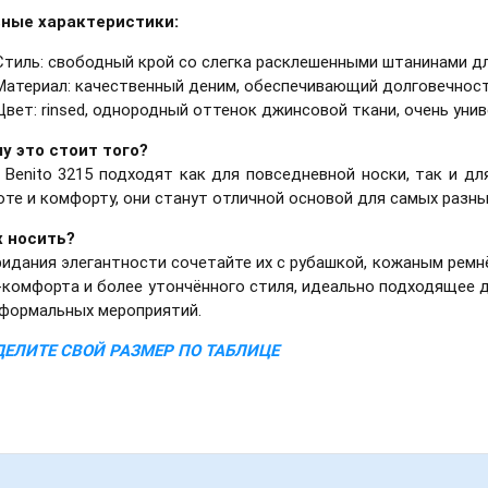
ные характеристики:
Стиль: свободный крой со слегка расклешенными штанинами д
Материал: качественный деним, обеспечивающий долговечност
Цвет: rinsed, однородный оттенок джинсовой ткани, очень уни
у это стоит того?
 Benito 3215 подходят как для повседневной носки, так и дл
оте и комфорту, они станут отличной основой для самых разны
х носить?
ридания элегантности сочетайте их с рубашкой, кожаным ремн
-комфорта и более утончённого стиля, идеально подходящее 
еформальных мероприятий.
ЕЛИТЕ СВОЙ РАЗМЕР ПО ТАБЛИЦЕ