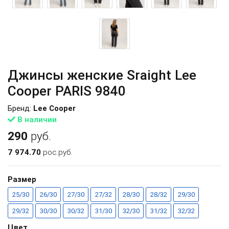
Джинсы женские Sraight Lee
Cooper PARIS 9840
Бренд:
Lee Cooper
В наличии
290
руб.
7 974.70
рос.руб.
Размер
25/30
26/30
27/30
27/32
28/30
28/32
29/30
29/32
30/30
30/32
31/30
32/30
31/32
32/32
Цвет