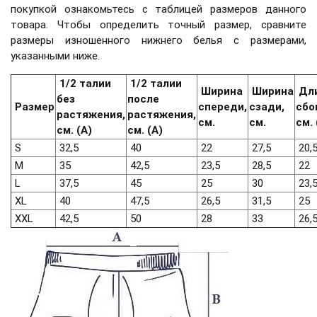
покупкой ознакомьтесь с таблицей размеров данного
товара. Чтобы определить точный размер, сравните
размеры изношенного нижнего белья с размерами,
указанными ниже.
1/2 талии
1/2 талии
Ширина
Ширина
Дл
без
после
Размер
спереди,
сзади,
сбо
растяжения,
растяжения,
см.
см.
см. 
см. (А)
см. (А)
S
32,5
40
22
27,5
20,
M
35
42,5
23,5
28,5
22
L
37,5
45
25
30
23,
XL
40
47,5
26,5
31,5
25
XXL
42,5
50
28
33
26,