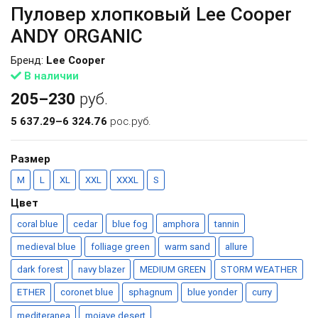
Пуловер хлопковый Lee Cooper
ANDY ORGANIC
Бренд:
Lee Cooper
В наличии
205–230
руб.
5 637.29–6 324.76
рос.руб.
Размер
M
L
XL
XXL
XXXL
S
Цвет
coral blue
cedar
blue fog
amphora
tannin
medieval blue
folliage green
warm sand
allure
dark forest
navy blazer
MEDIUM GREEN
STORM WEATHER
ETHER
coronet blue
sphagnum
blue yonder
curry
mediteranea
mojave desert