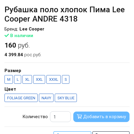
Рубашка поло хлопок Пима Lee
Cooper ANDRE 4318
Бренд:
Lee Cooper
В наличии
160
руб.
4 399.84
рос.руб.
Размер
M
L
XL
XXL
XXXL
S
Цвет
FOLIAGE GREEN
NAVY
SKY BLUE
Количество
Добавить в корзину