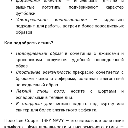
Фирменное качество
— изысканные детали и
вышитые логотипы подчёркивают характер
футболки.
Универсальное использование
— идеально
подходит для работы, встреч и более повседневных
образов.
Как подобрать стиль?
Повседневный образ:
в сочетании с джинсами и
кроссовками получится удобный повседневный
образ.
Спортивная элегантность:
прекрасно сочетается с
брюками чинос и лоферами, создавая элегантный
повседневный образ.
Летний стиль поло:
носите с шортами и
эспадрильями в тёплые дни.
В холодные дни:
можно надеть под куртку или
свитер для более элегантного эффекта.
Поло Lee Cooper TREY NAVY — это идеальное сочетание
комфорта, функциональности и вневременного стиля —