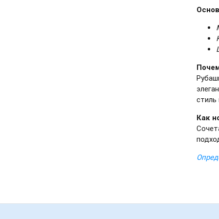
Основ
Почем
Рубаш
элега
стиль 
Как н
Сочет
подхо
Опред