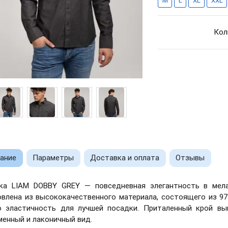
M
L
XL
XXL
Кол
ание
Параметры
Доставка и оплата
Отзывы
ка LIAM DOBBY GREY — повседневная элегантность в мел
овлена ​​из высококачественного материала, состоящего из 9
ю эластичность для лучшей посадки. Приталенный крой вы
менный и лаконичный вид.