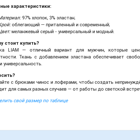
ные характеристики:
Материал:
97% хлопок, 3% эластан;
Крой:
облегающий — приталенный и современный;
Цвет:
меланжевый серый - универсальный и модный.
у стоит купить?
ка LIAM — отличный вариант для мужчин, которые цен
нтности. Ткань с добавлением эластана обеспечивает своб
и универсальность.
осить?
айте с брюками чинос и лоферами, чтобы создать непринуждё
дит для самых разных случаев — от работы до светской встре
елить свой размер по таблице