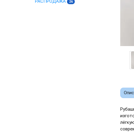
РАСПРОДАЖА
26
Опис
Рубаш
изгот
лёгку
совре