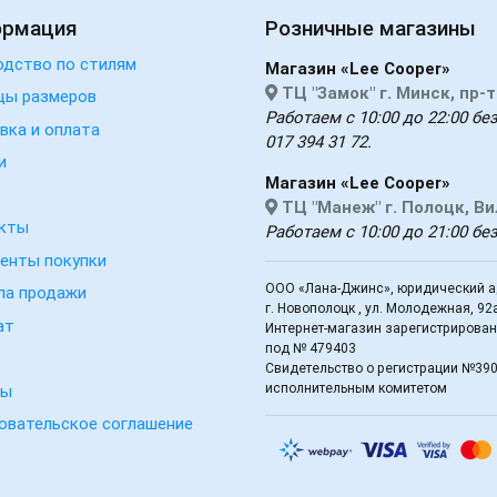
ормация
Розничные магазины
одство по стилям
Магазин «Lee Cooper»
ТЦ "Замок" г. Минск, пр-
цы размеров
Работаем с 10:00 до 22:00 без
вка и оплата
017 394 31 72.
и
Магазин «Lee Cooper»
ТЦ "Манеж" г. Полоцк, В
кты
Работаем с 10:00 до 21:00 бе
енты покупки
ООО «Лана-Джинс», юридический ад
ла продажи
г. Новополоцк , ул. Молодежная, 92
ат
Интернет-магазин зарегистрирован 
под № 479403
Свидетельство о регистрации №39
исполнительным комитетом
вы
овательское соглашение