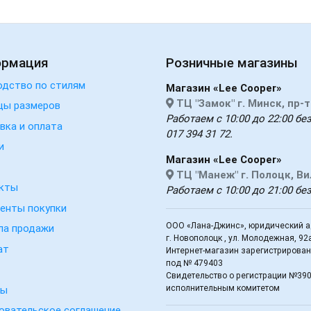
ормация
Розничные магазины
одство по стилям
Магазин «Lee Cooper»
ТЦ "Замок" г. Минск, пр-
цы размеров
Работаем с 10:00 до 22:00 без
вка и оплата
017 394 31 72.
и
Магазин «Lee Cooper»
ТЦ "Манеж" г. Полоцк, В
кты
Работаем с 10:00 до 21:00 бе
енты покупки
ООО «Лана-Джинс», юридический ад
ла продажи
г. Новополоцк , ул. Молодежная, 92
ат
Интернет-магазин зарегистрирован 
под № 479403
Свидетельство о регистрации №39
исполнительным комитетом
вы
овательское соглашение