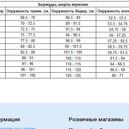
ормация
Розничные магазины
одство по стилям