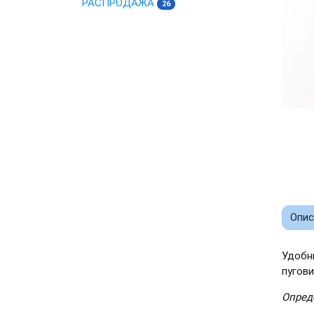
РАСПРОДАЖА
26
Опис
Удобн
пугови
Опред