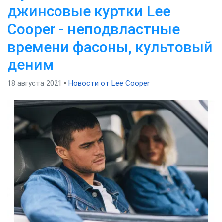
джинсовые куртки Lee
Cooper - неподвластные
времени фасоны, культовый
деним
18 августа 2021
•
Новости от Lee Cooper